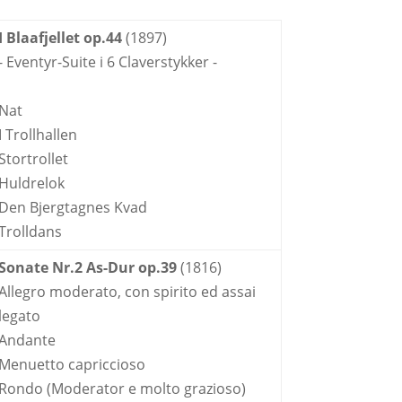
I Blaafjellet op.44
(1897)
- Eventyr-Suite i 6 Claverstykker -
Nat
I Trollhallen
Stortrollet
Huldrelok
Den Bjergtagnes Kvad
Trolldans
Sonate Nr.2 As-Dur op.39
(1816)
Allegro moderato, con spirito ed assai
legato
Andante
Menuetto capriccioso
Rondo (Moderator e molto grazioso)