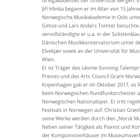
Griegakademiet der Universität Bergen. E
Jiří Hlinka begann er im Alter von 15 Jahre
Norwegische Musikakademie in Oslo unte
Gimse und Lars Anders Tomter besuchte.
vervollständigte er u.a. in der Solistenkl
Dänischen Musikkonservatorium unter de
Elvekjær sowie an der Universität für Mu
Wien.
Er ist Träger des Léonie-Sonning-Talentpr
Preises und des Arts Council Grant Norwa
Kopenhagen gab er im Oktober 2017, es 
beim Norwegischen Rundfunkorchester u
Norwegischen Nationaloper. Er tritt rege
Festivals in Norwegen auf. Christian Grøv
seine Werke werden durch den „Norsk Musi
Neben seiner Tätigkeit als Pianist und Ko
der Komponistenhäuser im Museumsverb