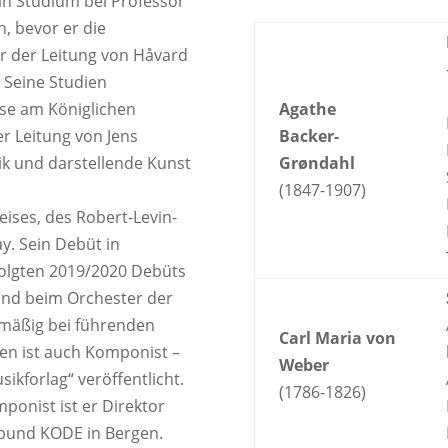
in Studium bei Professor
n, bevor er die
r der Leitung von Håvard
 Seine Studien
asse am Königlichen
Agathe
r Leitung von Jens
Backer-
sik und darstellende Kunst
Grøndahl
(1847-1907)
eises, des Robert-Levin-
y. Sein Debüt in
folgten 2019/2020 Debüts
nd beim Orchester der
lmäßig bei führenden
Carl Maria von
len ist auch Komponist –
Weber
kforlag“ veröffentlicht.
(1786-1826)
mponist ist er Direktor
und KODE in Bergen.