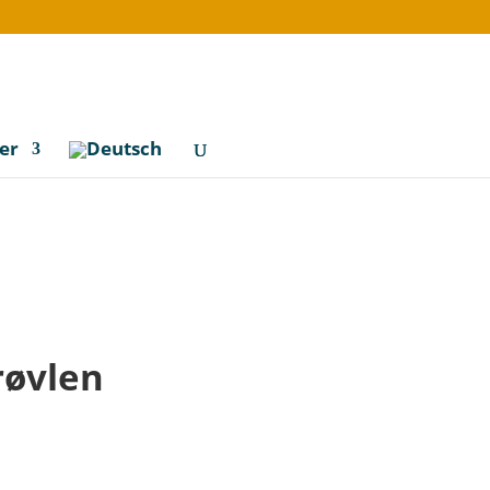
er
røvlen