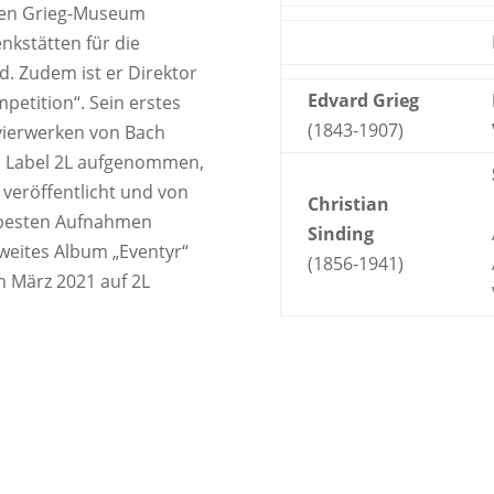
chen Grieg-Museum
kstätten für die
. Zudem ist er Direktor
Edvard Grieg
petition“. Sein erstes
(1843-1907)
vierwerken von Bach
 Label 2L aufgenommen,
veröffentlicht und von
Christian
r besten Aufnahmen
Sinding
weites Album „Eventyr“
(1856-1941)
 März 2021 auf 2L