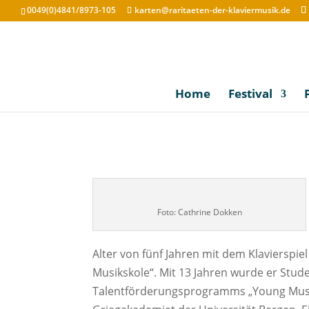
0049(0)4841/8973-105
karten@raritaeten-der-klaviermusik.de
Home
Festival
Foto: Cathrine Dokken
Alter von fünf Jahren mit dem Klavierspie
Musikskole“. Mit 13 Jahren wurde er Stud
Talentförderungsprogramms „Young Musi