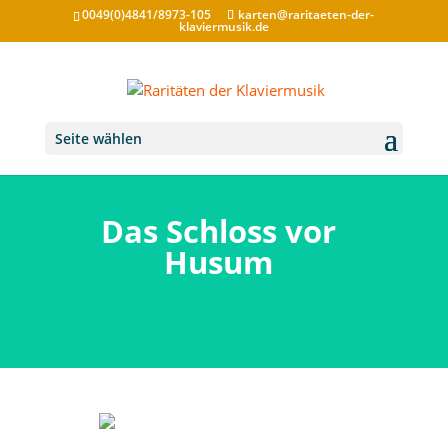
0049(0)4841/8973-105
karten@raritaeten-der-
klaviermusik.de
Seite wählen
Das Schloss vor
Husum